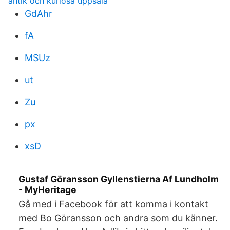
antik och kuriosa uppsala
GdAhr
fA
MSUz
ut
Zu
px
xsD
Gustaf Göransson Gyllenstierna Af Lundholm
- MyHeritage
Gå med i Facebook för att komma i kontakt
med Bo Göransson och andra som du känner.