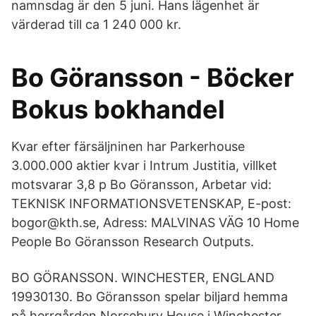
namnsdag är den 5 juni. Hans lägenhet är
värderad till ca 1 240 000 kr.
Bo Göransson - Böcker
Bokus bokhandel
Kvar efter färsäljninen har Parkerhouse
3.000.000 aktier kvar i Intrum Justitia, villket
motsvarar 3,8 p Bo Göransson, Arbetar vid:
TEKNISK INFORMATIONSVETENSKAP, E-post:
bogor@kth.se, Adress: MALVINAS VÄG 10 Home
People Bo Göransson Research Outputs.
BO GÖRANSSON. WINCHESTER, ENGLAND
19930130. Bo Göransson spelar biljard hemma
på herrgården Norsebury House i Winchester,