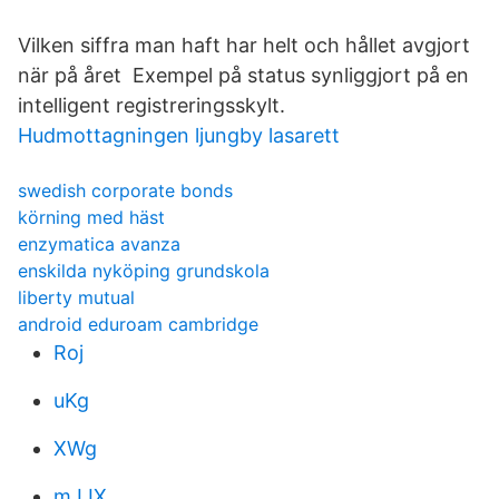
Vilken siffra man haft har helt och hållet avgjort
när på året Exempel på status synliggjort på en
intelligent registreringsskylt.
Hudmottagningen ljungby lasarett
swedish corporate bonds
körning med häst
enzymatica avanza
enskilda nyköping grundskola
liberty mutual
android eduroam cambridge
Roj
uKg
XWg
mJJX