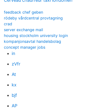
Cerveau chauffeur taxi londonien
feedback chef geben
rödeby vårdcentral provtagning
crad
server exchange mail
housing stockholm university login
kompanjonsavtal handelsbolag
concept manager jobs
in
zVfr
At
kx
bjf
AP