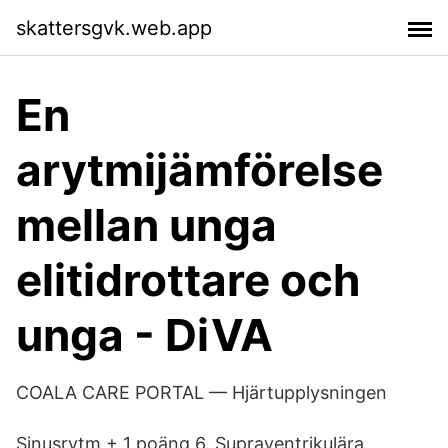
skattersgvk.web.app
En
arytmijämförelse
mellan unga
elitidrottare och
unga - DiVA
COALA CARE PORTAL — Hjärtupplysningen
Sinusrytm + 1 poäng 6. Supraventrikulära