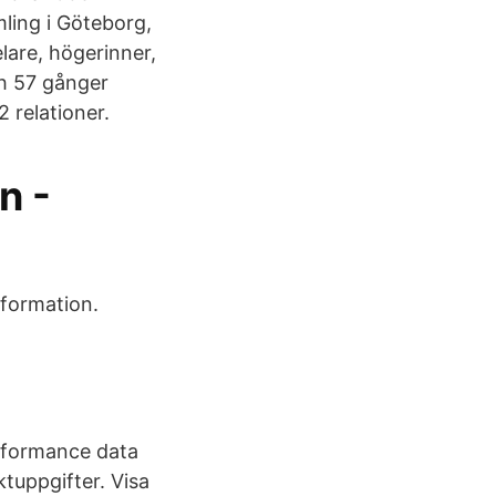
ling i Göteborg,
lare, högerinner,
h 57 gånger
 relationer.
n -
nformation.
erformance data
tuppgifter. Visa