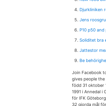
Djurkliniken r
Jens roosgr
P10 p50 and 
Soliditet bra e
Jattestor me
Be behörighe
Join Facebook t
gives people the
född 31 oktober 
1991 i Annedal i
för IFK Götebor
32 gjorda mål fö