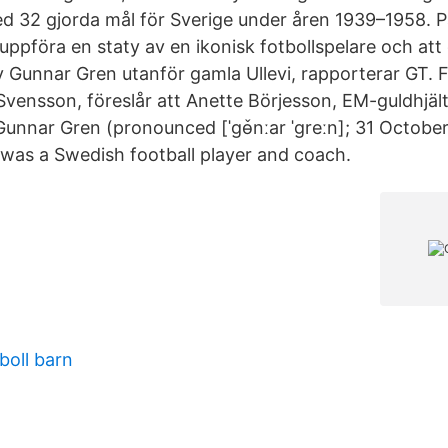
 32 gjorda mål för Sverige under åren 1939–1958. Part
ppföra en staty av en ikonisk fotbollspelare och att 
 Gunnar Gren utanför gamla Ullevi, rapporterar GT. Fi
Svensson, föreslår att Anette Börjesson, EM-guldhjält
Gunnar Gren (pronounced [ˈɡɵ̌nːar ˈɡreːn]; 31 October
as a Swedish football player and coach.
boll barn