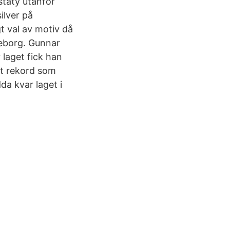
staty utanför
ilver på
t val av motiv då
teborg. Gunnar
 laget fick han
tt rekord som
da kvar laget i