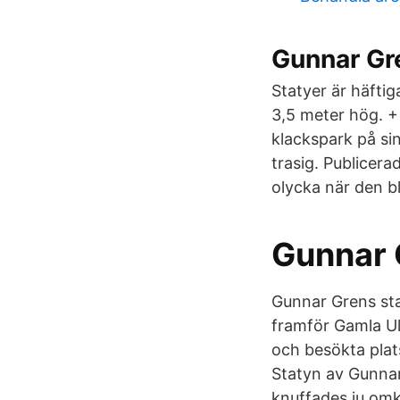
Gunnar Gr
Statyer är häftig
3,5 meter hög. +
klackspark på si
trasig. Publicer
olycka när den b
Gunnar 
Gunnar Grens sta
framför Gamla Ull
och besökta plats
Statyn av Gunnar 
knuffades ju omk