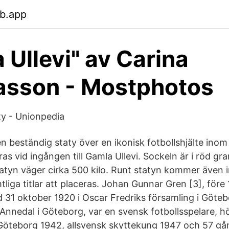
eb.app
 Ullevi" av Carina
asson - Mostphotos
y - Unionpedia
t en beständig staty över en ikonisk fotbollshjälte ino
as vid ingången till Gamla Ullevi. Sockeln är i röd gr
Statyn väger cirka 500 kilo. Runt statyn kommer även 
liga titlar att placeras. Johan Gunnar Gren [3], före
 31 oktober 1920 i Oscar Fredriks församling i Göteb
Annedal i Göteborg, var en svensk fotbollsspelare, h
Göteborg 1942, allsvensk skyttekung 1947 och 57 gå