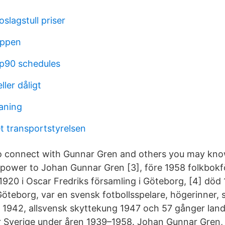
oslagstull priser
uppen
p90 schedules
ller dåligt
aning
t transportstyrelsen
o connect with Gunnar Gren and others you may kn
 power to Johan Gunnar Gren [3], före 1958 folkbok
1920 i Oscar Fredriks församling i Göteborg, [4] dö
 Göteborg, var en svensk fotbollsspelare, högerinner,
g 1942, allsvensk skyttekung 1947 och 57 gånger la
r Sverige under åren 1939–1958. Johan Gunnar Gren,