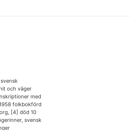
m svensk
anit och väger
inskriptioner med
 1958 folkbokförd
org, [4] död 10
ögerinner, svensk
nger