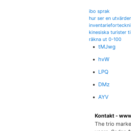
ibo sprak
hur ser en utvärder
inventarieforteckn
kinesiska turister ti
räkna ut 0-100
tMJwg
hvW
LPQ
DMz
AYV
Kontakt - www
The trio marke