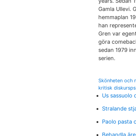
years. Sedan 1
Gamla Ullevi. 
hemmaplan 1958
han represente
Gren var egent
göra comeback
sedan 1979 inne
serien.
Skönheten och m
kritisk diskursp
Us sassuolo c
Stralande stj
Paolo pasta 
Behandla äre