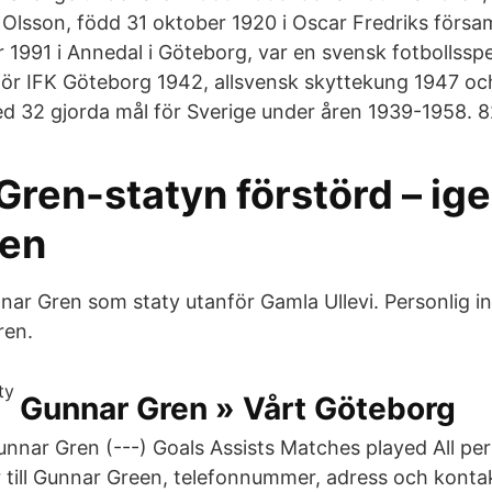
Olsson, född 31 oktober 1920 i Oscar Fredriks försam
1991 i Annedal i Göteborg, var en svensk fotbollsspe
ör IFK Göteborg 1942, allsvensk skyttekung 1947 oc
 32 gjorda mål för Sverige under åren 1939-1958. 82
ren-statyn förstörd – ige
sen
ar Gren som staty utanför Gamla Ullevi. Personlig i
ren.
Gunnar Gren » Vårt Göteborg
Gunnar Gren (---) Goals Assists Matches played All p
 till Gunnar Green, telefonnummer, adress och kontak