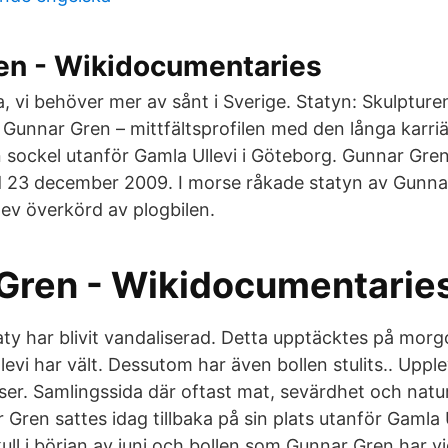
en - Wikidocumentaries
a, vi behöver mer av sånt i Sverige. Statyn: Skulpturen
 Gunnar Gren – mittfältsprofilen med den långa karri
n sockel utanför Gamla Ullevi i Göteborg. Gunnar Gre
ad 23 december 2009. I morse råkade statyn av Gunna
lev överkörd av plogbilen.
Gren - Wikidocumentarie
ty har blivit vandaliserad. Detta upptäcktes på mor
evi har vält. Dessutom har även bollen stulits.. Upplev
er. Samlingssida där oftast mat, sevärdhet och natur 
Gren sattes idag tillbaka på sin plats utanför Gamla U
ull i början av juni och bollen som Gunnar Gren har v