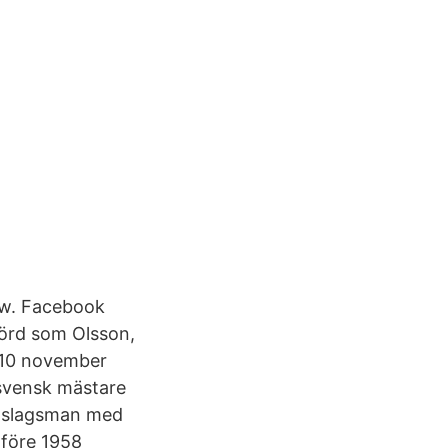
ow. Facebook
förd som Olsson,
d 10 november
 svensk mästare
ndslagsman med
 före 1958