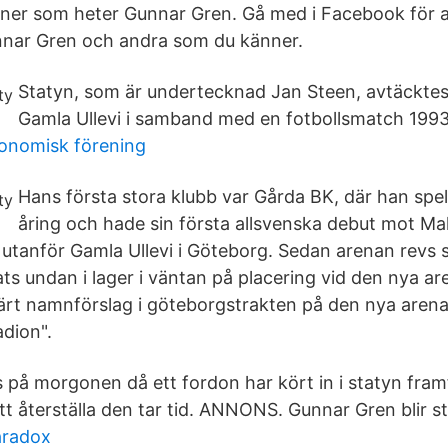
soner som heter Gunnar Gren. Gå med i Facebook för 
nar Gren och andra som du känner.
Statyn, som är undertecknad Jan Steen, avtäcktes
Gamla Ullevi i samband med en fotbollsmatch 1993
konomisk förening
Hans första stora klubb var Gårda BK, där han spe
åring och hade sin första allsvenska debut mot M
 utanför Gamla Ullevi i Göteborg. Sedan arenan revs
ats undan i lager i väntan på placering vid den nya
ärt namnförslag i göteborgstrakten på den nya aren
adion".
 på morgonen då ett fordon har kört in i statyn framf
t återställa den tar tid. ANNONS. Gunnar Gren blir st
aradox