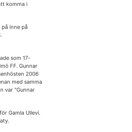
att komma i
 på inne på
.
lade som 17-
almö FF. Gunnar
 senhösten 2006
 arenan med samma
an var "Gunnar
ör Gamla Ullevi.
aty.