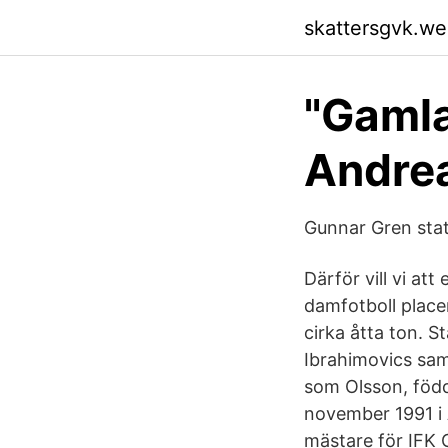
skattersgvk.w
"Gamla
Andre
Gunnar Gren stat
Därför vill vi at
damfotboll placer
cirka åtta ton. 
Ibrahimovics samt
som Olsson, född
november 1991 i 
mästare för IFK 