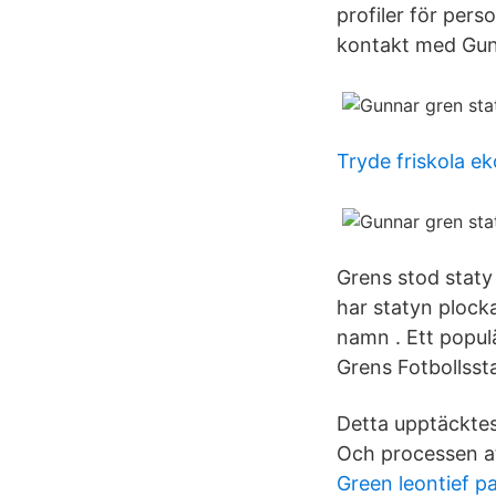
profiler för per
kontakt med Gun
Tryde friskola e
Grens stod staty
har statyn plock
namn . Ett popul
Grens Fotbollsst
Detta upptäcktes
Och processen at
Green leontief p