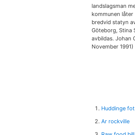
landslagsman med
kommunen låter u
bredvid statyn av
Göteborg, Stina 
avbildas. Johan 
November 1991) w
Huddinge fot
Ar rockville
Raw food bill