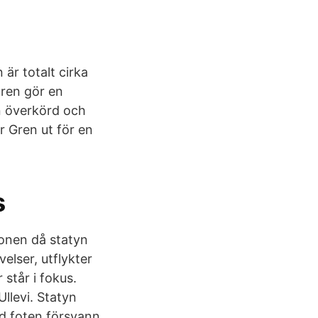
 är totalt cirka
ären gör en
n överkörd och
r Gren ut för en
s
gonen då statyn
elser, utflykter
står i fokus.
llevi. Statyn
id foten försvann