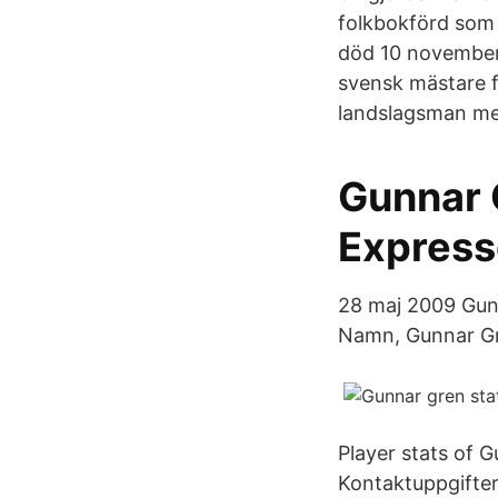
folkbokförd som 
död 10 november 
svensk mästare f
landslagsman med
Gunnar G
Expres
28 maj 2009 Gunn
Namn, Gunnar G
Player stats of 
Kontaktuppgifter