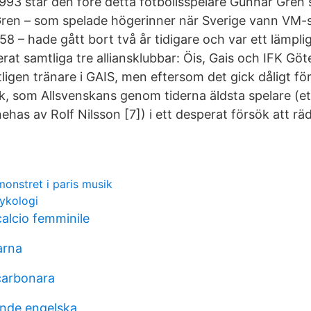
993 står den före detta fotbollsspelare Gunnar Gren 
Gren – som spelade högerinner när Sverige vann VM-s
 – hade gått bort två år tidigare och var ett lämplig
rat samtliga tre alliansklubbar: Öis, Gais och IFK Gö
ligen tränare i GAIS, men eftersom det gick dåligt för
, som Allsvenskans genom tiderna äldsta spelare (e
has av Rolf Nilsson [7]) i ett desperat försök att räd
onstret i paris musik
sykologi
alcio femminile
arna
carbonara
nde engelska