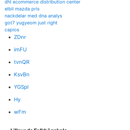
dhl ecommerce distribution center
elbil mazda pris
nackdelar med dna analys
got7 yugyeom just right
capios
ZDnr
imFU
tvnQR
KsvBn
YGSpI
Hy
wFm