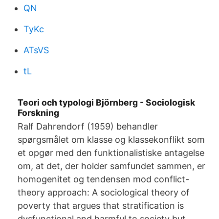
QN
TyKc
ATsVS
tL
Teori och typologi Björnberg - Sociologisk
Forskning
Ralf Dahrendorf (1959) behandler
spørgsmålet om klasse og klassekonflikt som
et opgør med den funktionalistiske antagelse
om, at det, der holder samfundet sammen, er
homogenitet og tendensen mod conflict-
theory approach: A sociological theory of
poverty that argues that stratification is
dysfunctional and harmful to society but