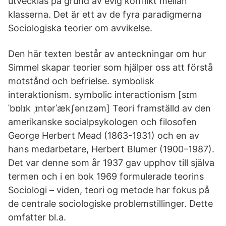
utvecklas på grund av evig konflikt mellan
klasserna. Det är ett av de fyra paradigmerna
Sociologiska teorier om avvikelse.
Den här texten består av anteckningar om hur
Simmel skapar teorier som hjälper oss att förstå
motstånd och befrielse. symbolisk
interaktionism. symbolic interactionism [sɪm
ˈbɒlɪk ˌɪntərˈækʃənɪzəm] Teori framställd av den
amerikanske socialpsykologen och filosofen
George Herbert Mead (1863-1931) och en av
hans medarbetare, Herbert Blumer (1900–1987).
Det var denne som år 1937 gav upphov till själva
termen och i en bok 1969 formulerade teorins
Sociologi – viden, teori og metode har fokus på
de centrale sociologiske problemstillinger. Dette
omfatter bl.a.